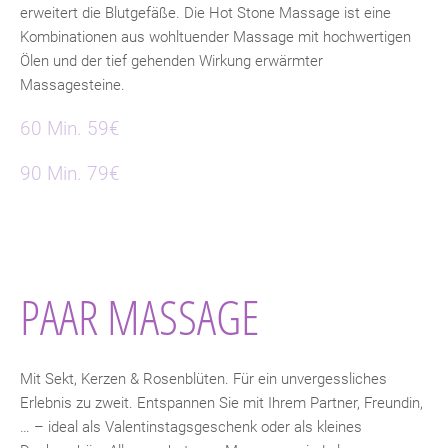
erweitert die Blutgefäße. Die Hot Stone Massage ist eine
Kombinationen aus wohltuender Massage mit hochwertigen
Ölen und der tief gehenden Wirkung erwärmter
Massagesteine.
60 Min. 59€
90 Min. 79€
PAAR MASSAGE
Mit Sekt, Kerzen & Rosenblüten. Für ein unvergessliches
Erlebnis zu zweit. Entspannen Sie mit Ihrem Partner, Freundin,
… – ideal als Valentinstagsgeschenk oder als kleines