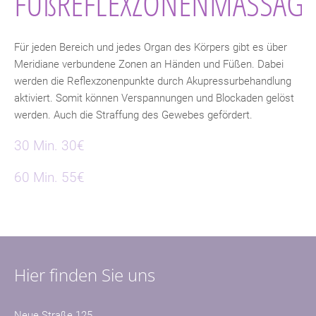
FUßREFLEXZONENMASSAG
Für jeden Bereich und jedes Organ des Körpers gibt es über
Meridiane verbundene Zonen an Händen und Füßen. Dabei
werden die Reflexzonenpunkte durch Akupressurbehandlung
aktiviert. Somit können Verspannungen und Blockaden gelöst
werden. Auch die Straffung des Gewebes gefördert.
30 Min. 30€
60 Min. 55€
Hier finden Sie uns
Neue Straße 125