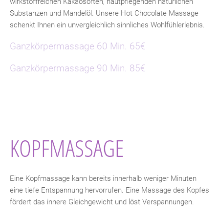
wirkstoffreichen Kakaosorten, hautpflegenden natürlichen
Substanzen und Mandelöl. Unsere Hot Chocolate Massage
schenkt Ihnen ein unvergleichlich sinnliches Wohlfühlerlebnis.
Ganzkörpermassage 60 Min. 65€
Ganzkörpermassage 90 Min. 85€
KOPFMASSAGE
Eine Kopfmassage kann bereits innerhalb weniger Minuten
eine tiefe Entspannung hervorrufen. Eine Massage des Kopfes
fördert das innere Gleichgewicht und löst Verspannungen.