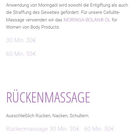
Anwendung von Moringaöl wird sowohl die Entgiftung als auch
die Straffung des Gewebes gefördert. Für unsere Cellulite-
MORINGA-BOLAN® ÖL
Massage verwenden wir das
for
Women von Body Products.
30 Min. 30€
60 Min. 55€
RÜCKENMASSAGE
Ausschließlich Rücken, Nacken, Schultern.
Rückenmassage 30 Min. 30€
60 Min. 50€