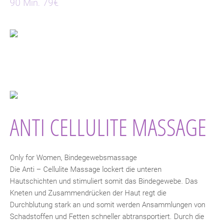
90 Min. 79€
ANTI CELLULITE MASSAGE
Only for Women, Bindegewebsmassage
Die Anti – Cellulite Massage lockert die unteren
Hautschichten und stimuliert somit das Bindegewebe. Das
Kneten und Zusammendrücken der Haut regt die
Durchblutung stark an und somit werden Ansammlungen von
Schadstoffen und Fetten schneller abtransportiert. Durch die