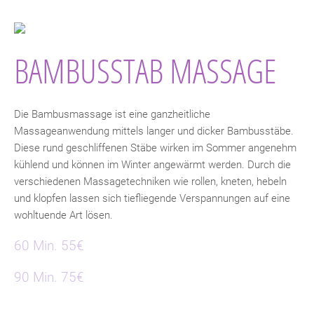
BAMBUSSTAB MASSAGE
Die Bambusmassage ist eine ganzheitliche
Massageanwendung mittels langer und dicker Bambusstäbe.
Diese rund geschliffenen Stäbe wirken im Sommer angenehm
kühlend und können im Winter angewärmt werden. Durch die
verschiedenen Massagetechniken wie rollen, kneten, hebeln
und klopfen lassen sich tiefliegende Verspannungen auf eine
wohltuende Art lösen.
60 Min. 55€
90 Min. 75€