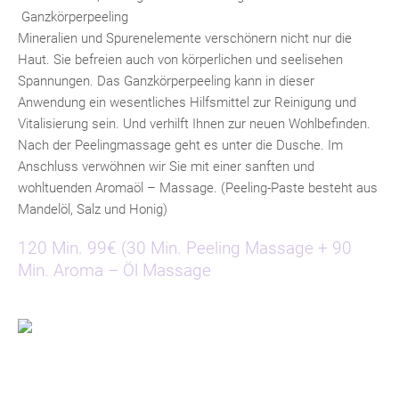
Ganzkörperpeeling
Mineralien und Spurenelemente verschönern nicht nur die
Haut. Sie befreien auch von körperlichen und seelisehen
Spannungen. Das Ganzkörperpeeling kann in dieser
Anwendung ein wesentliches Hilfsmittel zur Reinigung und
Vitalisierung sein. Und verhilft Ihnen zur neuen Wohlbefinden.
Nach der Peelingmassage geht es unter die Dusche. Im
Anschluss verwöhnen wir Sie mit einer sanften und
wohltuenden Aromaöl – Massage. (Peeling-Paste besteht aus
Mandelöl, Salz und Honig)
120 Min. 99€ (30 Min. Peeling Massage + 90
Min. Aroma – Öl Massage