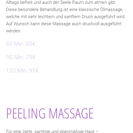
Alltags befreit und auch der Seele Raum zum atmen gibt.
Diese besondere Behandlung ist eine klassische Ölmassage,
welche mit sehr leichtem und sanftem Druck ausgeführt wird.
Auf Wunsch kann diese Massage auch druckvoll ausgeführt
werden.
60 Min. 55€
90 Min. 75€
120 Min. 95€
PEELING MASSAGE
Für eine zarte, samtige und ebenmäßige Haut –